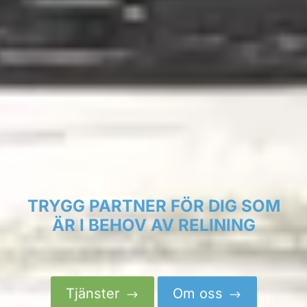
TRYGG PARTNER FÖR DIG SOM
ÄR I BEHOV AV RELINING
Tjänster
Om oss
$
$