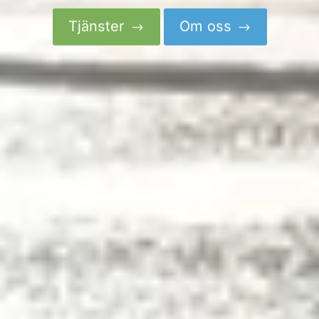
Tjänster
Om oss
$
$