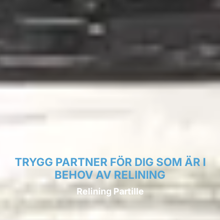
TRYGG PARTNER FÖR DIG SOM ÄR I
BEHOV AV RELINING
Relining Partille